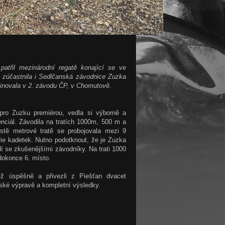
patřil mezinárodní regatě konající se ve
zúčastnila i Sedlčanská závodnice Zuzka
inovala v 2. závodu ČP, v Chomutově.
pro Zuzku premiérou, vedla si výborně a
nciál. Závodila na tratích 1000m, 500 m a
tě metrové tratě se probojovala mezi 9
rie kadetek. Nutno podotknout, že je Zuzka
dí se zkušenějšími závodníky. Na trati 1000
 dokonce 6. místo.
též úspěšně a přivezli z Piešťan dvacet
ské výpravě a kompletní výsledky.