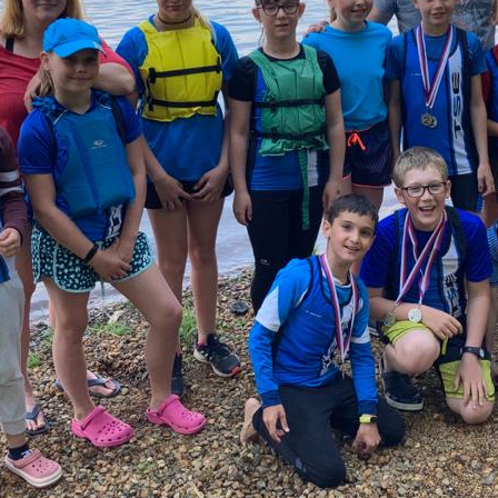
/
Informace o oddílu
/
Drač
še
V této sekci se dozvíte něco o historii oddílu, organizaci
Tato sekc
a jeho úspěšných reprezentatech na poli rychlostní
dračích 
kanoistiky.