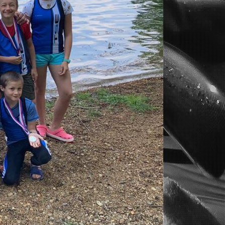
í lodě
e patří informacím o místním týmu
lodí - PRŮTRŽ DRAČEN.