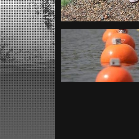
/
Mezinárodní regata v Piešťan