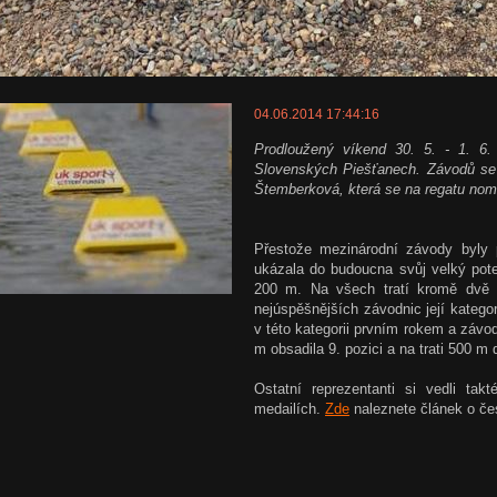
ech
04.06.2014 17:44:16
Prodloužený víkend 30. 5. - 1. 6. 
Slovenských Piešťanech. Závodů se 
Štemberková, která se na regatu nom
Přestože mezinárodní závody byly 
ukázala do budoucna svůj velký pote
200 m. Na všech tratí kromě dvě s
nejúspěšnějších závodnic její katego
v této kategorii prvním rokem a závo
m obsadila 9. pozici a na trati 500 m
Ostatní reprezentanti si vedli tak
medailích.
Zde
naleznete článek o če