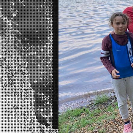
/
Vítá Vás OK Sedlčany
Doufáme, že se na stránkách budete jednodu
orientovat a naleznete vše potřebné.