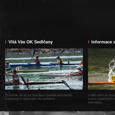
/
Vítá Vás OK Sedlčany
/
Informace o
Doufáme, že se na stránkách budete jednoduše
V této sekci se dozv
orientovat a naleznete vše potřebné.
a jeho úspěšných re
kanoistiky.