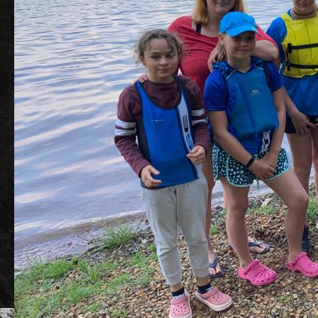
/
Vítá Vás OK Sedlčany
/
Informace o
Doufáme, že se na stránkách budete jednoduše
V této sekci se dozv
orientovat a naleznete vše potřebné.
a jeho úspěšných re
kanoistiky.