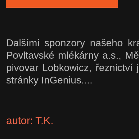
Dalšími sponzory našeho krá
Povltavské mlékárny a.s., Mě
pivovar Lobkowicz, řeznictví
stránky InGenius....
autor: T.K.