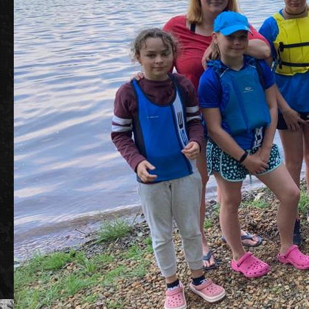
/
Vítá Vás OK Sedlčany
/
Informace o
Doufáme, že se na stránkách budete jednoduše
V této sekci se dozv
orientovat a naleznete vše potřebné.
a jeho úspěšných re
kanoistiky.